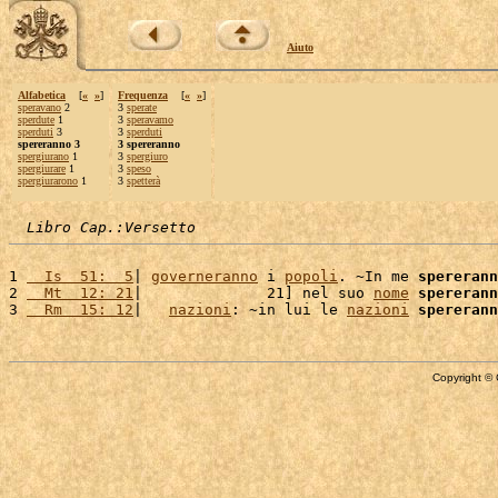
Aiuto
Alfabetica
[
«
»
]
Frequenza
[
«
»
]
speravano
2
3
sperate
sperdute
1
3
speravamo
sperduti
3
3
sperduti
spereranno 3
3 spereranno
spergiurano
1
3
spergiuro
spergiurare
1
3
speso
spergiurarono
1
3
spetterà
Libro Cap.:Versetto
1 
  Is  51:  5
| 
governeranno
 i 
popoli
. ~In me 
spererann
2 
  Mt  12: 21
|              21] nel suo 
nome
spererann
3 
  Rm  15: 12
|   
nazioni
: ~in lui le 
nazioni
spererann
Copyright © 