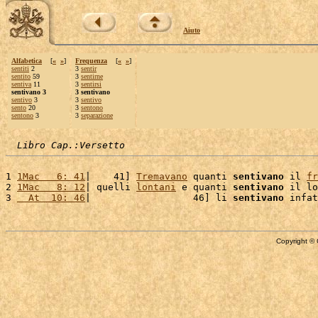
Aiuto
Alfabetica
[
«
»
]
Frequenza
[
«
»
]
sentiti
2
3
sentir
sentito
59
3
sentirne
sentiva
11
3
sentirsi
sentivano 3
3 sentivano
sentivo
3
3
sentivo
sento
20
3
sentono
sentono
3
3
separazione
Libro Cap.:Versetto
1 
1Mac   6: 41
|    41] 
Tremavano
 quanti 
sentivano
 il 
fr
2 
1Mac   8: 12
| quelli 
lontani
 e quanti 
sentivano
 il lo
3 
  At  10: 46
|                  46] li 
sentivano
 infat
Copyright © 