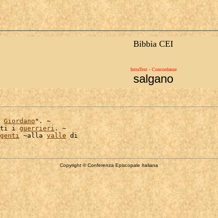
Bibbia CEI
IntraText - Concordanze
salgano
 
Giordano
". ~

ti i 
guerrieri
. ~

genti
 ~alla 
valle
Copyright © Conferenza Episcopale Italiana