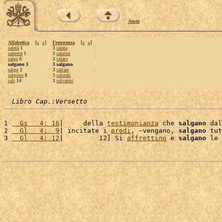
Aiuto
Alfabetica
[
«
»
]
Frequenza
[
«
»
]
salerà
1
3
salata
salerete
1
3
salatiel
salga
6
3
salato
salgano 3
3 salgano
salgo
2
3
saltare
salgono
8
3
salutati
sali
14
3
salvarmi
Libro Cap.:Versetto
1 
  Gs   4: 16
|     della 
testimonianza
 che 
salgano
 dal
2 
  Gl   4:  9
| incitate i 
prodi
, ~vengano, 
salgano
 tut
3 
  Gl   4: 12
|         12] Si 
affrettino
 e 
salgano
 le 