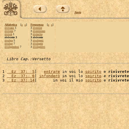
Aiuto
Alfabetica
[
«
»
]
Frequenza
[
«
»
]
rivivano
1
3
rivestire
rivivere
7
3
rivestirono
rivivrà
1
3
rivincita
rivivrete 3
3 rivivrete
rivolga
5
3
rivolgerti
rivolge
7
3
rivolgete
rivolgendosi
7
3
rivolgetevi
Libro Cap.:Versetto
1 
  Ez  37:  5
|   
entrare
 in voi lo 
spirito
 e 
rivivrete
2 
  Ez  37:  6
| 
infonderò
 in voi lo 
spirito
 e 
rivivrete
3 
  Ez  37: 14
|       in voi il mio 
spirito
 e 
rivivrete