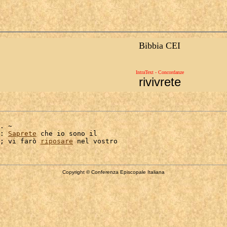
Bibbia CEI
IntraText - Concordanze
rivivrete
. ~

: 
Saprete
 che io sono il

; vi farò 
riposare
Copyright © Conferenza Episcopale Italiana