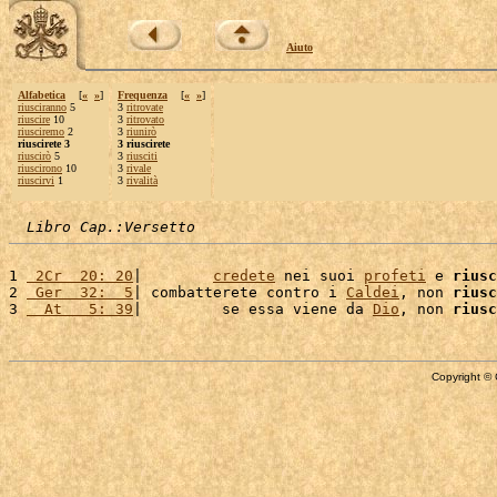
Aiuto
Alfabetica
[
«
»
]
Frequenza
[
«
»
]
riusciranno
5
3
ritrovate
riuscire
10
3
ritrovato
riusciremo
2
3
riunirò
riuscirete 3
3 riuscirete
riuscirò
5
3
riusciti
riuscirono
10
3
rivale
riuscirvi
1
3
rivalità
Libro Cap.:Versetto
1 
 2Cr  20: 20
|        
credete
 nei suoi 
profeti
 e 
riusc
2 
 Ger  32:  5
| combatterete contro i 
Caldei
, non 
riusc
3 
  At   5: 39
|         se essa viene da 
Dio
, non 
riusc
Copyright © 