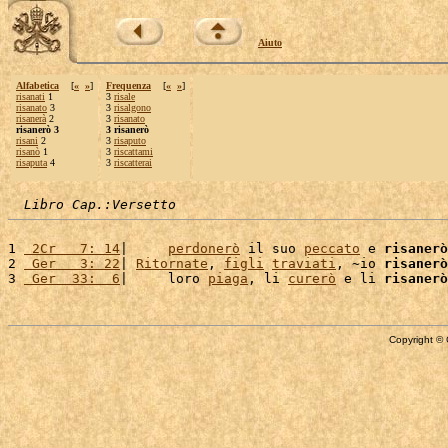
Aiuto
Alfabetica
[
«
»
]
Frequenza
[
«
»
]
risanati
1
3
risale
risanato
3
3
risalgono
risanerà
2
3
risanato
risanerò 3
3 risanerò
risani
2
3
risaputo
risanò
1
3
riscattami
risaputa
4
3
riscatterai
Libro Cap.:Versetto
1 
 2Cr   7: 14
|     
perdonerò
 il suo 
peccato
 e 
risanerò
2 
 Ger   3: 22
| 
Ritornate
, 
figli
traviati
, ~io 
risanerò
3 
 Ger  33:  6
|     loro 
piaga
, li 
curerò
 e li 
risanerò
Copyright © 