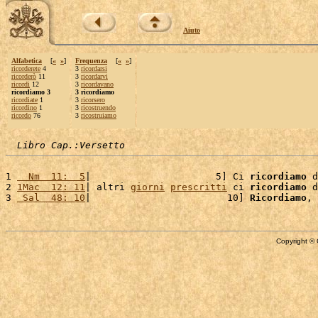
Aiuto
Alfabetica
[
«
»
]
Frequenza
[
«
»
]
ricorderete
4
3
ricordarsi
ricorderò
11
3
ricordarvi
ricordi
12
3
ricordavano
ricordiamo 3
3 ricordiamo
ricordiate
1
3
ricorsero
ricordino
1
3
ricostruendo
ricordo
76
3
ricostruiamo
Libro Cap.:Versetto
1 
  Nm  11:  5
|                      5] Ci 
ricordiamo
 d
2 
1Mac  12: 11
| altri 
giorni
prescritti
 ci 
ricordiamo
 d
3 
 Sal  48: 10
|                        10] 
Ricordiamo
, 
Copyright © 