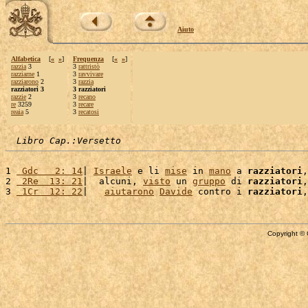
Aiuto
Alfabetica
[
«
»
]
Frequenza
[
«
»
]
razzia
3
3
rattristò
razziarne
1
3
ravvivare
razziarono
2
3
razzia
razziatori 3
3 razziatori
razzie
2
3
recano
re
3259
3
recare
reaia
5
3
recatosi
Libro Cap.:Versetto
1 
 Gdc   2: 14
| 
Israele
 e li 
mise
 in 
mano
 a 
razziatori
,
2 
 2Re  13: 21
|  alcuni, 
visto
 un 
gruppo
 di 
razziatori
,
3 
 1Cr  12: 22
|   
aiutarono
Davide
 contro i 
razziatori
,
Copyright © 