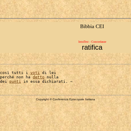
Bibbia CEI
IntraText - Concordanze
ratifica
così tutti i 
voti
 di lei

perché non ha 
detto
 nulla

dei 
punti
Copyright © Conferenza Episcopale Italiana