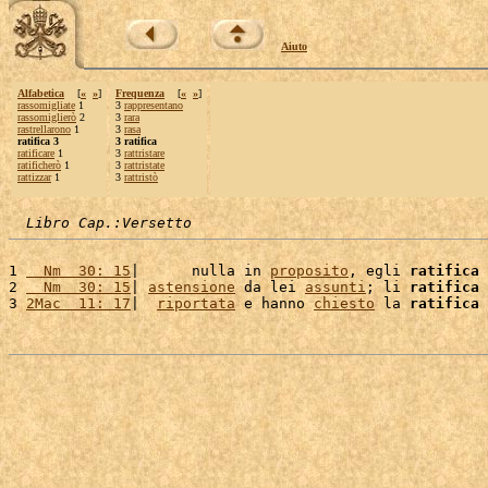
Aiuto
Alfabetica
[
«
»
]
Frequenza
[
«
»
]
rassomigliate
1
3
rappresentano
rassomiglierò
2
3
rara
rastrellarono
1
3
rasa
ratifica 3
3 ratifica
ratificare
1
3
rattristare
ratificherò
1
3
rattristate
rattizzar
1
3
rattristò
Libro Cap.:Versetto
1 
  Nm  30: 15
|      nulla in 
proposito
, egli 
ratifica
 
2 
  Nm  30: 15
| 
astensione
 da lei 
assunti
; li 
ratifica
 
3 
2Mac  11: 17
|  
riportata
 e hanno 
chiesto
 la 
ratifica
 