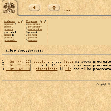
Aiuto
Alfabetica
[
«
»
]
Frequenza
[
«
»
]
proconsoli
1
3
proclamarlo
pròcoro
1
3
proclamarono
procreare
1
3
proclamazione
procreato 3
3 procreato
procura
10
3
procurati
procurai
1
3
procùrati
procurandoci
1
3
procurerò
Libro Cap.:Versetto
1 
  Gn  44: 27
| 
sapete
 che due 
figli
 mi aveva 
procreato
2 
  Dt  21: 15
|   quanto l'
odiosa
 gli avranno 
procreato
3 
  Dt  32: 18
|  
dimenticato
 il 
Dio
 che ti ha 
procreato
Copyright © 