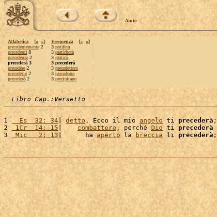
Aiuto
Alfabetica
[
«
»
]
Frequenza
[
«
»
]
precedentemente
2
3
potifera
precedenti
8
3
praticherà
precedenza
2
3
praticò
precederà 3
3 precederà
precedere
2
3
precedettero
precederlo
2
3
precedono
precederò
2
3
precipitano
Libro Cap.:Versetto
1 
  Es  32: 34
| 
detto
. Ecco il mio 
angelo
 ti 
precederà
;
2 
 1Cr  14: 15
|    
combattere
, perché 
Dio
 ti 
precederà
 
3 
 Mic   2: 13
|      ha 
aperto
 la 
breccia
 li 
precederà