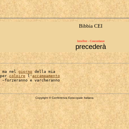
Bibbia CEI
IntraText - Concordanze
precederà
 ma nel 
giorno
 della mia

per 
colpire
 l'
accampamento
Copyright © Conferenza Episcopale Italiana