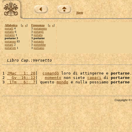
Aiuto
Alfabetica
[
«
»
]
Frequenza
[
«
»
]
portarli
4
3
portamento
portarlo
6
3
portargli
portarmi
1
3
portarla
portarne 3
3 portarne
portarono
83
3
portatelo
portarti
2
3
porterebbe
portarveli
1
3
portiamo
Libro Cap.:Versetto
1 
2Mac   1: 20
|  
comandò
 loro di attingerne e 
portarne
.
2 
  Gv  16: 12
|   
momento
 non siete 
capaci
 di 
portarne
 
3 
 1Tm   6:  7
| questo 
mondo
 e nulla possiamo 
portarne
Copyright © 