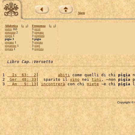
Aiuto
Alfabetica
[
«
»
]
Frequenza
[
«
»
]
pietro
163
3
picol
pietruzza
2
3
piegano
pigerà
1
3
piegherà
pigia 3
3 pigia
pigiano
1
3
pigiato
pigiarono
1
3
pigri
pigiata
1
3
pigrizia
Libro Cap.:Versetto
1 
  Is  63:  2
|        
abiti
 come quelli di chi 
pigia
 n
2 
 Ger  48: 33
|  sparito il 
vino
 nei 
tini
, ~non 
pigia
 p
3 
  Am   9: 13
| 
incontrerà
 con chi 
miete
 ~e chi 
pigia
 l
Copyright © 