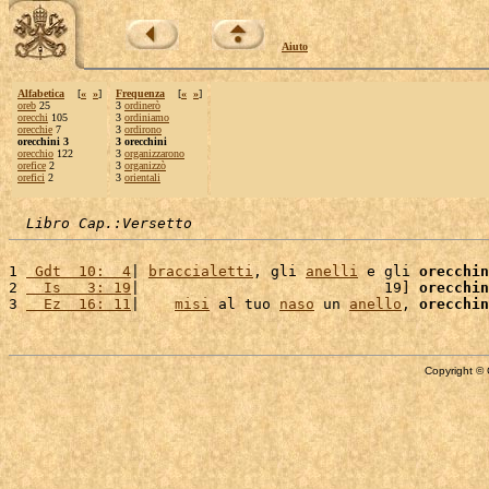
Aiuto
Alfabetica
[
«
»
]
Frequenza
[
«
»
]
oreb
25
3
ordinerò
orecchi
105
3
ordiniamo
orecchie
7
3
ordirono
orecchini 3
3 orecchini
orecchio
122
3
organizzarono
orefice
2
3
organizzò
orefici
2
3
orientali
Libro Cap.:Versetto
1 
 Gdt  10:  4
| 
braccialetti
, gli 
anelli
 e gli 
orecchin
2 
  Is   3: 19
|                            19] 
orecchin
3 
  Ez  16: 11
|    
misi
 al tuo 
naso
 un 
anello
, 
orecchin
Copyright © 