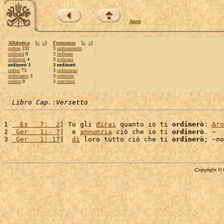
Aiuto
Alfabetica
[
«
»
]
Frequenza
[
«
»
]
ordine
232
3
ordinamento
ordinerà
8
3
ordinare
ordinerai
4
3
ordinata
ordinerò 3
3 ordinerò
ordini
73
3
ordiniamo
ordiniamo
3
3
ordirono
ordino
8
3
orecchini
Libro Cap.:Versetto
1 
  Es   7:  2
| Tu gli 
dirai
 quanto io ti 
ordinerò
: 
Aro
2 
 Ger   1:  7
|  e 
annunzia
 ciò che io ti 
ordinerò
. ~

3 
 Ger   1: 17
|  
dì
 loro tutto ciò che ti 
ordinerò
; ~no
Copyright © 