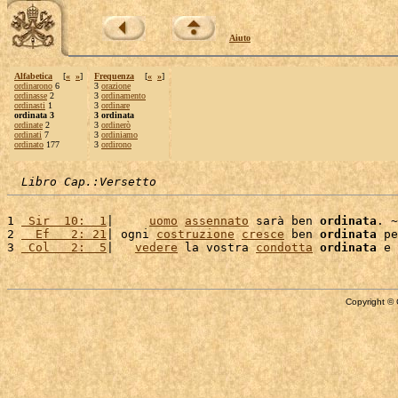
Aiuto
Alfabetica
[
«
»
]
Frequenza
[
«
»
]
ordinarono
6
3
orazione
ordinasse
2
3
ordinamento
ordinasti
1
3
ordinare
ordinata 3
3 ordinata
ordinate
2
3
ordinerò
ordinati
7
3
ordiniamo
ordinato
177
3
ordirono
Libro Cap.:Versetto
1 
 Sir  10:  1
|     
uomo
assennato
 sarà ben 
ordinata
. ~

2 
  Ef   2: 21
| ogni 
costruzione
cresce
 ben 
ordinata
 pe
3 
 Col   2:  5
|   
vedere
 la vostra 
condotta
ordinata
Copyright © 