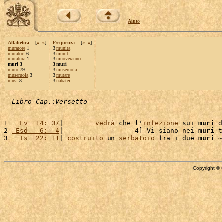
Aiuto
Alfabetica
[
«
»
]
Frequenza
[
«
»
]
muratore
1
3
munita
muratori
6
3
muniti
muratura
1
3
muoveranno
muri 3
3 muri
muro
79
3
museruola
museruola
3
3
mutare
musi
8
3
nabatei
Libro Cap.:Versetto
1 
  Lv  14: 37
|        
vedrà
 che l'
infezione
 sui 
muri
 d
2 
 Esd   6:  4
|                  4] Vi siano nei 
muri
 t
3 
  Is  22: 11
| 
costruito
 un 
serbatoio
 fra i due 
muri
 ~
Copyright © 