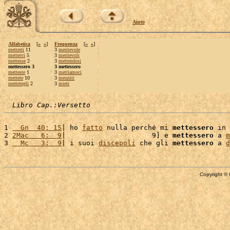
Aiuto
Alfabetica
[
«
»
]
Frequenza
[
«
»
]
metterti
11
3
meritevole
mettervi
5
3
meritevoli
mettesse
2
3
mettendosi
mettessero 3
3 mettessero
metteste
1
3
mettiamoci
mettete
10
3
meuniti
mettetegli
2
3
mieti
Libro Cap.:Versetto
1 
  Gn  40: 15
| ho 
fatto
 nulla perché mi 
mettessero
 in 
2 
2Mac   6:  9
|                     9] e 
mettessero
 a 
m
3 
  Mc   3:  9
| i suoi 
discepoli
 che gli 
mettessero
 a 
d
Copyright © 