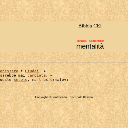
Bibbia CEI
IntraText - Concordanze
mentalità
enessero
 i 
Giudei
. A

sarebbe mai 
cambiata
, ~

uesto 
secolo
Copyright © Conferenza Episcopale Italiana