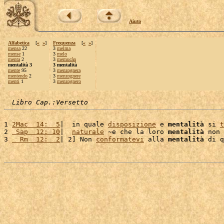
Aiuto
Alfabetica
[
«
»
]
Frequenza
[
«
»
]
mensa
22
3
melma
mense
1
3
melo
menta
2
3
memucàn
mentalità 3
3 mentalità
mente
95
3
menzognera
mentendo
2
3
menzognere
menti
1
3
menzognero
Libro Cap.:Versetto
1 
2Mac  14:  5
|  in quale 
disposizione
 e 
mentalità
 si 
t
2 
 Sap  12: 10
|  
naturale
 ~e che la loro 
mentalità
 non 
3 
  Rm  12:  2
| 2] Non 
conformatevi
 alla 
mentalità
 di q