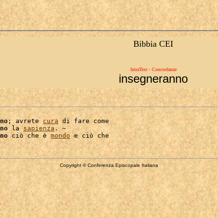
Bibbia CEI
IntraText - Concordanze
insegneranno
no
; avrete 
cura
 di fare come

no
 la 
sapienza
. ~

no
 ciò che è 
mondo
Copyright © Conferenza Episcopale Italiana