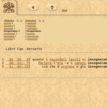
Aiuto
Alfabetica
[
«
»
]
Frequenza
[
«
»
]
insegne
5
3
innamorò
insegnerà
4
3
innestato
insegnerai
1
3
insegnasse
insegneranno 3
3 insegneranno
insegneresti
1
3
insegno
insegnerete
1
3
inseguivano
insegnerò
5
3
insensibile
Libro Cap.:Versetto
1 
  Dt  24:  8
| quanto i 
sacerdoti
leviti
 vi 
insegneran
2 
  Gb  32:  7
|    
Parlerà
 l'
età
 ~e i 
canuti
insegneran
3 
  Ez  44: 23
|      ciò che è 
profano
 e gli 
insegneran