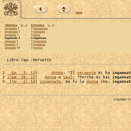
Aiuto
Alfabetica
[
«
»
]
Frequenza
[
«
»
]
ingannarlo
1
3
informarono
ingannarmi
1
3
informava
ingannarti
1
3
infuse
ingannata 3
3 ingannata
ingannate
1
3
ingannatori
ingannati
5
3
ingannerai
ingannato
10
3
ingenuo
Libro Cap.:Versetto
1 
  Gn   3: 13
|      
donna
: "Il 
serpente
 mi ha 
ingannat
2 
1Sam  28: 12
|   
donna
 a 
Saul
: "Perché mi hai 
ingannat
3 
 1Tm   2: 14
| 
ingannato
, ma fu la 
donna
 che, 
ingannat
Copyright © 