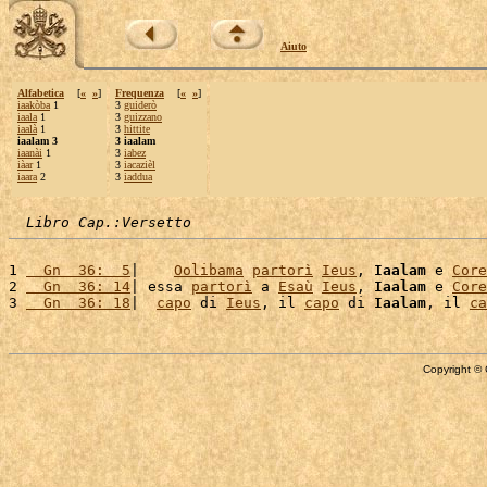
Aiuto
Alfabetica
[
«
»
]
Frequenza
[
«
»
]
iaakòba
1
3
guiderò
iaala
1
3
guizzano
iaalà
1
3
hittite
iaalam 3
3 iaalam
iaanài
1
3
iabez
iàar
1
3
iacazièl
iaara
2
3
iaddua
Libro Cap.:Versetto
1 
  Gn  36:  5
|    
Oolibama
partorì
Ieus
, 
Iaalam
 e 
Core
2 
  Gn  36: 14
| essa 
partorì
 a 
Esaù
Ieus
, 
Iaalam
 e 
Core
3 
  Gn  36: 18
|  
capo
 di 
Ieus
, il 
capo
 di 
Iaalam
, il 
ca
Copyright © 