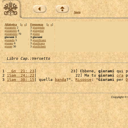
Aiuto
Alfabetica
[
«
»
]
Frequenza
[
«
»
]
giuramelo
2
3
giungendo
giuramenti
8
3
giungesse
giuramento
70
3
giunsi
giurami 3
3 giurami
giurando
5
3
giustificarsi
giurano
6
3
glorificava
giurare
30
3
glorificherò
Libro Cap.:Versetto
1 
  Gn  21: 23
|               23] Ebbene, 
giurami
 qui p
2 
1Sam  24: 22
|                 22] Ma tu 
giurami
ora
 p
3 
1Sam  30: 15
| quella 
banda
?". 
Rispose
: "
Giurami
 per 
D
Copyright © 