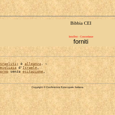
Bibbia CEI
IntraText - Concordanze
forniti
sraeliti
; è 
alleanza
. ~

migliaia
 d'
Israele
,

orno
 senza 
esitazione
Copyright © Conferenza Episcopale Italiana