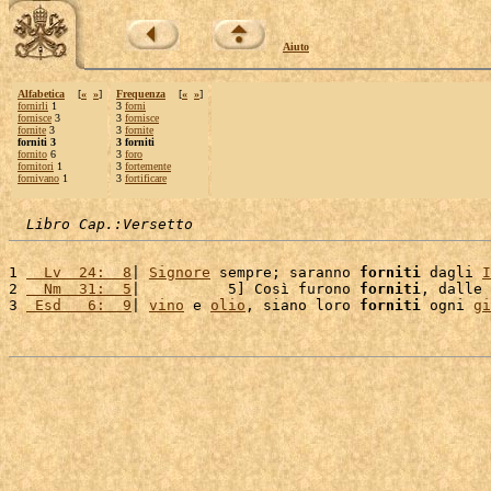
Aiuto
Alfabetica
[
«
»
]
Frequenza
[
«
»
]
fornirli
1
3
forni
fornisce
3
3
fornisce
fornite
3
3
fornite
forniti 3
3 forniti
fornito
6
3
foro
fornitori
1
3
fortemente
fornivano
1
3
fortificare
Libro Cap.:Versetto
1 
  Lv  24:  8
| 
Signore
 sempre; saranno 
forniti
 dagli 
I
2 
  Nm  31:  5
|          5] Così furono 
forniti
, dalle 
3 
 Esd   6:  9
| 
vino
 e 
olio
, siano loro 
forniti
 ogni 
gi