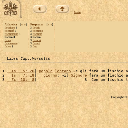
Aiuto
Alfabetica
[
«
»
]
Frequenza
[
«
»
]
fischiano
3
3
fischia
fischierà
3
3
fischiano
fischieranno
1
3
fischierà
fischio 3
3 fischio
fisica
1
3
fissarvi
fisicamente
1
3
fisserò
fisico
1
3
fitta
Libro Cap.:Versetto
1 
  Is   5: 26
| 
popolo
lontano
 ~e gli farà un 
fischio
 a
2 
  Is   7: 18
|   
giorno
: ~il 
Signore
 farà un 
fischio
 a
3 
  Zc  10:  8
|                     8] Con un 
fischio
 l
Copyright © 