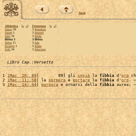
Aiuto
Alfabetica
[
«
»
]
Frequenza
[
«
»
]
fianco
59
3
fermatosi
fiatare
1
3
fermerò
fiato
16
3
fetido
fibbia 3
3 fibbia
fibbie
11
3
fida
ficcargli
1
3
fidato
fichi
34
3
fiduciosa
Libro Cap.:Versetto
1 
1Mac  10: 89
|        89] gli 
inviò
 la 
fibbia
 d'
oro
 ch
2 
1Mac  11: 58
| la 
porpora
 e 
portare
 la 
fibbia
 d'
oro
. ~

3 
1Mac  14: 44
| 
porpora
 e ornarsi della 
fibbia