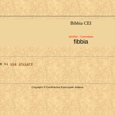
Bibbia CEI
IntraText - Concordanze
fibbia
e si 
usa
inviare
Copyright © Conferenza Episcopale Italiana