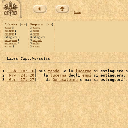
Aiuto
Alfabetica
[
«
»
]
Frequenza
[
«
»
]
esteso
5
3
esterna
estingua
1
3
estesa
estingue
1
3
estese
estinguerà 3
3 estinguerà
estinguersi
1
3
estirpato
estinguono
1
3
esultò
estinta
1
3
etnarca
Libro Cap.:Versetto
1 
  Gb  18:  6
| sua 
tenda
 ~e la 
lucerna
 si 
estinguerà
 s
2 
 Prv  24: 20
|   la 
lucerna
 degli 
empi
 si 
estinguerà
. 
3 
 Ger  17: 27
|    di 
Gerusalemme
 e mai si 
estinguerà