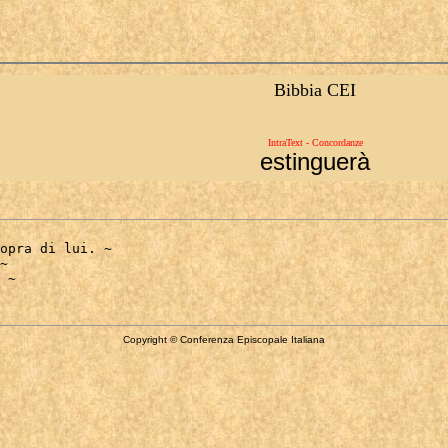
Bibbia CEI
IntraText - Concordanze
estinguerà
opra di lui. ~

~

Copyright © Conferenza Episcopale Italiana