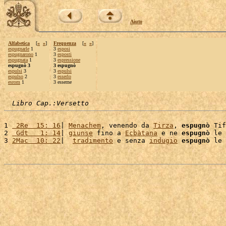
Aiuto
Alfabetica
[
«
»
]
Frequenza
[
«
»
]
espugnarle
1
3
esposi
espugnarono
1
3
esposti
espugnata
1
3
espressione
espugnò 3
3 espugnò
espulsi
3
3
espulsi
espulso
2
3
esserlo
esrom
1
3 esserne
Libro Cap.:Versetto
1 
 2Re  15: 16
| 
Menachem
, venendo da 
Tirza
, 
espugnò
 Tif
2 
 Gdt   1: 14
| 
giunse
 fino a 
Ecbàtana
 e ne 
espugnò
 le 
3 
2Mac  10: 22
|  
tradimento
 e senza 
indugio
espugnò
 le 