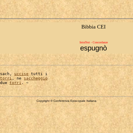
Bibbia CEI
IntraText - Concordanze
espugnò
sach, 
uccise
 tutti i

torri
, ne 
saccheggiò
due 
torri
Copyright © Conferenza Episcopale Italiana