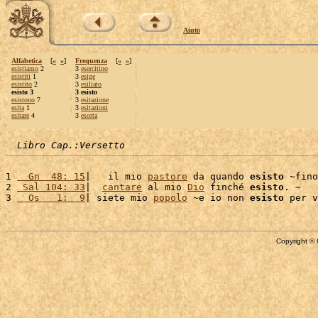
Aiuto
Alfabetica
[
«
»
]
Frequenza
[
«
»
]
esistiamo
2
3
esercitino
esistiti
1
3
esige
esistito
2
3
esiliato
esisto 3
3 esisto
esistono
7
3
esitazione
esita
1
3
esitazioni
esitare
4
3
esorta
Libro Cap.:Versetto
1 
  Gn  48: 15
|   il mio 
pastore
 da quando 
esisto
 ~fino
2 
 Sal 104: 33
|  
cantare
 al mio 
Dio
 finché 
esisto
. ~

3 
  Os   1:  9
| siete mio 
popolo
 ~e io non 
esisto
Copyright © 