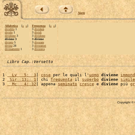
Aiuto
Alfabetica
[
«
»
]
Frequenza
[
«
»
]
dividilo
1
3
dividerà
divido
1
3
dividi
dividono
3
3
dividono
diviene 3
3 diviene
divieto
5
3
divorate
divina
28
3
divoratori
divinamente
1
3
divorava
Libro Cap.:Versetto
1 
  Lv   5:  3
| 
cose
 per le quali l'
uomo
diviene
immond
2 
 Sir  13:  1
| chi 
frequenta
 il 
superbo
diviene
simile
3 
  Mc   4: 32
| appena 
seminato
cresce
 e 
diviene
 più 
gr
Copyright © 