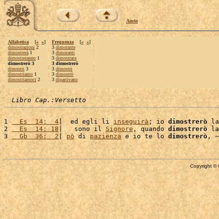
Aiuto
Alfabetica
[
«
»
]
Frequenza
[
«
»
]
dimostrazioni
2
3
dimorante
dimostrerà
1
3
dimoranti
dimostreranno
1
3
dimostrata
dimostrerò 3
3 dimostrerò
dimostri
3
3
dimostri
dimostriamo
1
3
dimostrò
dimostriamoci
2
3
dipartivano
Libro Cap.:Versetto
1 
  Es  14:  4
|  ed egli li 
inseguirà
; io 
dimostrerò
 la
2 
  Es  14: 18
|   sono il 
Signore
, quando 
dimostrerò
 la
3 
  Gb  36:  2
| 
pò
 di 
pazienza
 e io te lo 
dimostrerò
, ~
Copyright © 