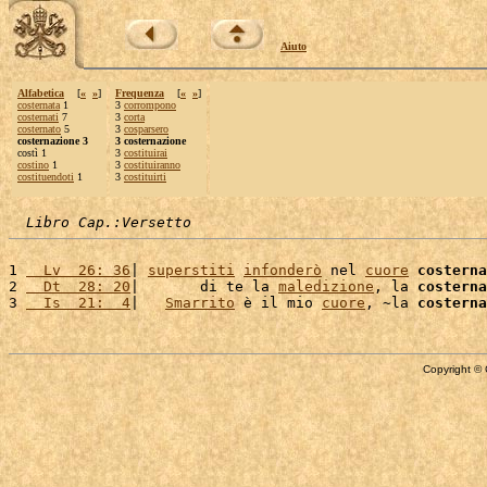
Aiuto
Alfabetica
[
«
»
]
Frequenza
[
«
»
]
costernata
1
3
corrompono
costernati
7
3
corta
costernato
5
3
cosparsero
costernazione 3
3 costernazione
costì 1
3
costituirai
costino
1
3
costituiranno
costituendoti
1
3
costituirti
Libro Cap.:Versetto
1 
  Lv  26: 36
| 
superstiti
infonderò
 nel 
cuore
costerna
2 
  Dt  28: 20
|       di te la 
maledizione
, la 
costerna
3 
  Is  21:  4
|   
Smarrito
 è il mio 
cuore
, ~la 
costerna
Copyright © 