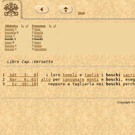
Aiuto
Alfabetica
[
«
»
]
Frequenza
[
«
»
]
borsette
1
3
bilan
boscaglia
6
3
blocchi
boscat
1
3
bollire
boschi 3
3 boschi
bosco
8
3
brava
boscosa
1
3
brezza
boscose
1
3
bruceremo
Libro Cap.:Versetto
1 
 Gdt   3:  8
|   i loro 
templi
 e 
tagliò
 i 
boschi
sacri
2 
 Bar   6: 61
| 
alto
 per 
consumare
monti
 e 
boschi
, eseg
3 
  Ez  39: 10
|    neppure a tagliarla nei 
boschi
 perch
Copyright © 