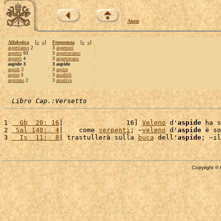
Aiuto
Alfabetica
[
«
»
]
Frequenza
[
«
»
]
aspettiamo
2
3
aspersori
aspetto
93
3
aspettavamo
aspettò
4
3
aspettavano
aspide 3
3 aspide
aspidi
2
3
aspira
aspira
3
3
assalirli
aspirano
2
3
assaliva
Libro Cap.:Versetto
1 
  Gb  20: 16
|                16] 
Veleno
 d'
aspide
 ha s
2 
 Sal 140:  4
|    come 
serpenti
; ~
veleno
 d'
aspide
 è so
3 
  Is  11:  8
| trastullerà sulla 
buca
 dell'
aspide
; ~il
Copyright © 