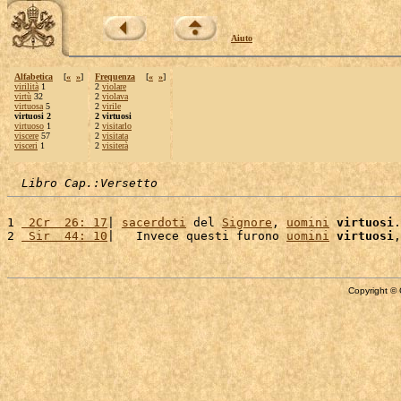
Aiuto
Alfabetica
[
«
»
]
Frequenza
[
«
»
]
virilità
1
2
violare
virtù
32
2
violava
virtuosa
5
2
virile
virtuosi 2
2 virtuosi
virtuoso
1
2
visitarlo
viscere
57
2
visitata
visceri
1
2
visiterà
Libro Cap.:Versetto
1 
 2Cr  26: 17
| 
sacerdoti
 del 
Signore
, 
uomini
virtuosi
.
2 
 Sir  44: 10
|   Invece questi furono 
uomini
virtuosi
,
Copyright © 