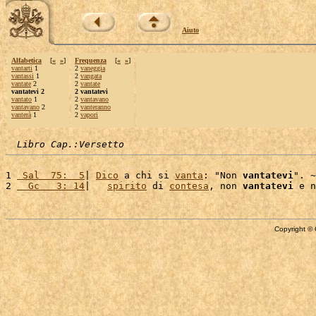
Aiuto
Alfabetica
[
«
»
]
Frequenza
[
«
»
]
vantarti
1
2
vaneggia
vantassi
1
2
vangata
vantate
2
2
vantate
vantatevi 2
2 vantatevi
vantato
1
2
vantavano
vantavano
2
2
vanteranno
vanterà
1
2
vapori
Libro Cap.:Versetto
1 
 Sal  75:  5
| 
Dico
 a chi si 
vanta
: "Non 
vantatevi
". ~
2 
  Gc   3: 14
|   
spirito
 di 
contesa
, non 
vantatevi
Copyright © 