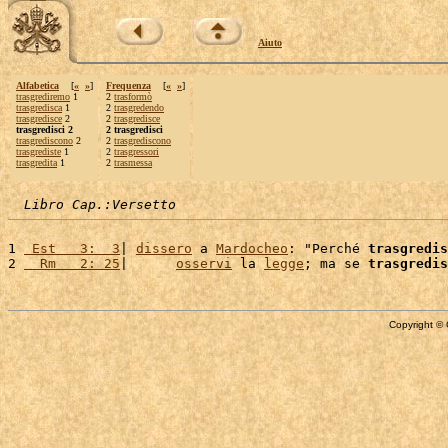
Aiuto
Alfabetica
[
«
»
]
Frequenza
[
«
»
]
trasgrediremo
1
2
trasformò
trasgredisca
1
2
trasgredendo
trasgredisce
2
2
trasgredisce
trasgredisci 2
2 trasgredisci
trasgrediscono
2
2
trasgrediscono
trasgrediste
1
2
trasgressori
trasgredita
1
2
trasmessa
Libro Cap.:Versetto
1 
 Est   3:  3
| 
dissero
 a 
Mardocheo
: "Perché 
trasgredis
2 
  Rm   2: 25
|      
osservi
 la 
legge
; ma se 
trasgredis
Copyright © 