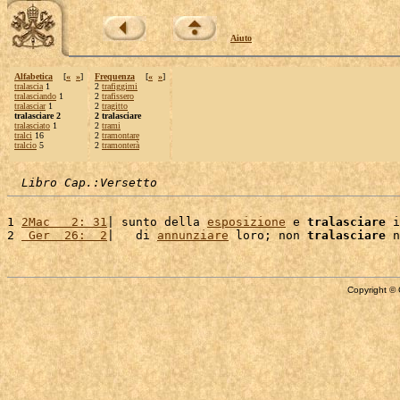
Aiuto
Alfabetica
[
«
»
]
Frequenza
[
«
»
]
tralascia
1
2
trafiggimi
tralasciando
1
2
trafissero
tralasciar
1
2
tragitto
tralasciare 2
2 tralasciare
tralasciato
1
2
trami
tralci
16
2
tramontare
tralcio
5
2
tramonterà
Libro Cap.:Versetto
1 
2Mac   2: 31
| sunto della 
esposizione
 e 
tralasciare
 i
2 
 Ger  26:  2
|   di 
annunziare
 loro; non 
tralasciare
 n
Copyright © 