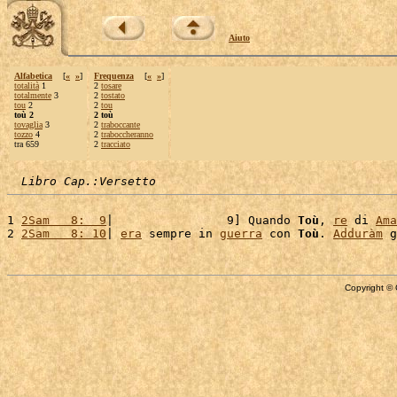
Aiuto
Alfabetica
[
«
»
]
Frequenza
[
«
»
]
totalità
1
2
tosare
totalmente
3
2
tostato
tou
2
2
tou
toù 2
2 toù
tovaglia
3
2
traboccante
tozzo
4
2
traboccheranno
tra 659
2
tracciato
Libro Cap.:Versetto
1 
2Sam   8:  9
|                9] Quando 
Toù
, 
re
 di 
Ama
2 
2Sam   8: 10
| 
era
 sempre in 
guerra
 con 
Toù
. 
Adduràm
 g
Copyright © 