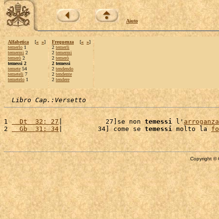
Aiuto
Alfabetica
[
«
»
]
Frequenza
[
«
»
]
temerlo
1
2
temerli
temermi
2
2
temermi
temerò
2
2
temerò
temessi 2
2 temessi
temete
54
2
tendendo
temeteli
7
2
tendente
temetelo
1
2
tendere
Libro Cap.:Versetto
1 
  Dt  32: 27
|           27]se non 
temessi
 l'
arroganza
2 
  Gb  31: 34
|         34] come se 
temessi
 molto la 
fo
Copyright © 