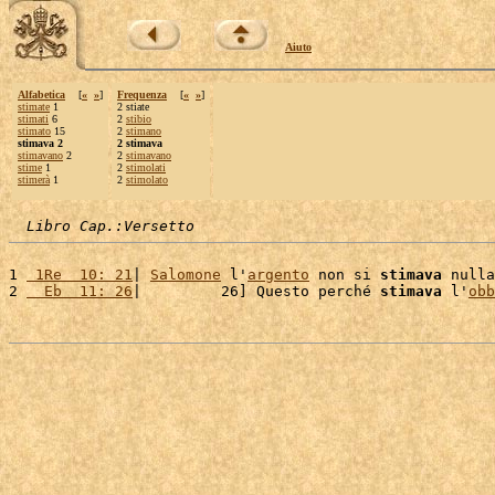
Aiuto
Alfabetica
[
«
»
]
Frequenza
[
«
»
]
stimate
1
2 stiate
stimati
6
2
stibio
stimato
15
2
stimano
stimava 2
2 stimava
stimavano
2
2
stimavano
stime
1
2
stimolati
stimerà
1
2
stimolato
Libro Cap.:Versetto
1 
 1Re  10: 21
| 
Salomone
 l'
argento
 non si 
stimava
 nulla
2 
  Eb  11: 26
|         26] Questo perché 
stimava
 l'
obb