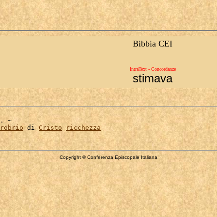
Bibbia CEI
IntraText - Concordanze
stimava
. ~

robrio
 di 
Cristo
ricchezza
Copyright © Conferenza Episcopale Italiana