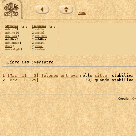
Aiuto
Alfabetica
[
«
»
]
Frequenza
[
«
»
]
stabiliti
21
2
stabilisci
stabilito
96
2
stabilità
stabilitosi
1
2
stabilitevi
stabiliva 2
2 stabiliva
stabilmente
1
2
staccarsi
stacca
4
2
staccati
staccandogli
1
2
staccherà
Libro Cap.:Versetto
1 
1Mac  11:  3
| 
Tolomeo
entrava
 nelle 
città
, 
stabiliva
 
2 
 Prv   8: 29
|                   29] quando 
stabiliva
 
Copyright © 