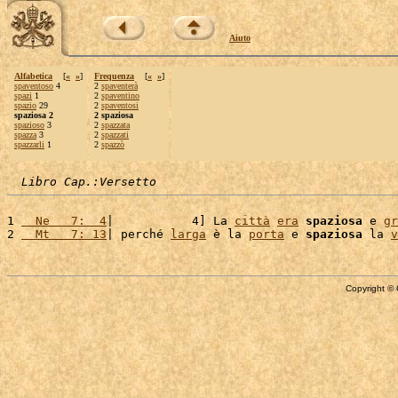
Aiuto
Alfabetica
[
«
»
]
Frequenza
[
«
»
]
spaventoso
4
2
spaventerà
spazi
1
2
spaventino
spazio
29
2
spaventosi
spaziosa 2
2 spaziosa
spazioso
3
2
spazzata
spazza
3
2
spazzati
spazzarli
1
2
spazzò
Libro Cap.:Versetto
1 
  Ne   7:  4
|           4] La 
città
era
spaziosa
 e 
gr
2 
  Mt   7: 13
| perché 
larga
 è la 
porta
 e 
spaziosa
 la 
v
Copyright © 