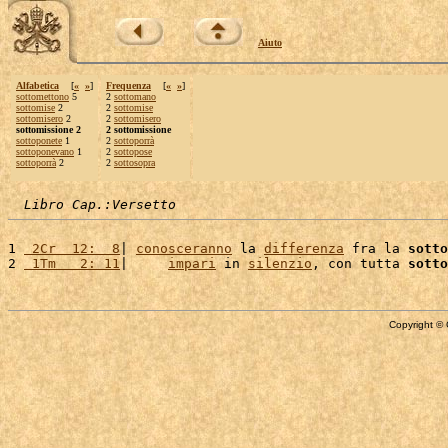
Aiuto
Alfabetica
[
«
»
]
Frequenza
[
«
»
]
sottomettono
5
2
sottomano
sottomise
2
2
sottomise
sottomisero
2
2
sottomisero
sottomissione 2
2 sottomissione
sottoponete
1
2
sottoporrà
sottoponevano
1
2
sottopose
sottoporrà
2
2
sottosopra
Libro Cap.:Versetto
1 
 2Cr  12:  8
| 
conosceranno
 la 
differenza
 fra la 
sotto
2 
 1Tm   2: 11
|     
impari
 in 
silenzio
, con tutta 
sotto
Copyright © 