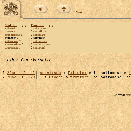
Aiuto
Alfabetica
[
«
»
]
Frequenza
[
«
»
]
sottometti
1
2
sotterranee
sottomettili
1
2
sottigliezze
sottomettono
5
2
sottomano
sottomise 2
2 sottomise
sottomisero
2
2
sottomisero
sottomissione
2
2
sottomissione
sottoponete
1
2
sottoporrà
Libro Cap.:Versetto
1 
2Sam   8:  1
| 
sconfisse
 i 
Filistei
 e li 
sottomise
 e 
t
2 
2Mac  13: 23
|   i 
Giudei
 a 
trattare
, si 
sottomise
, si
Copyright © 