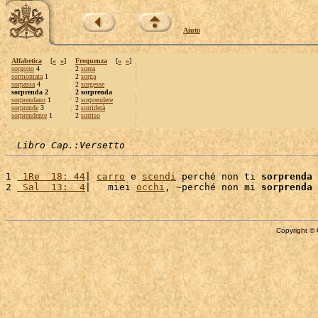
Aiuto
Alfabetica
[
«
»
]
Frequenza
[
«
»
]
sorgono
4
2
sorea
sormontata
1
2
sorga
sorpassa
4
2
sorgesse
sorprenda 2
2 sorprenda
sorprendano
1
2
sorprendere
sorprende
3
2
sorriderà
sorprendente
1
2
sorriso
Libro Cap.:Versetto
1 
 1Re  18: 44
| 
carro
 e 
scendi
 perché non ti 
sorprenda
 
2 
 Sal  13:  4
|   miei 
occhi
, ~perché non mi 
sorprenda
 
Copyright © 