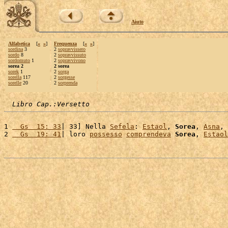
Aiuto
Alfabetica
[
«
»
]
Frequenza
[
«
»
]
sordina
3
2
sopravvissero
sordo
8
2
sopravvissuto
sordomuto
1
2
sopravvivono
sorea 2
2 sorea
sorek
1
2
sorga
sorella
117
2
sorgesse
sorelle
20
2
sorprenda
Libro Cap.:Versetto
1 
  Gs  15: 33
| 33] Nella 
Sefela
: 
Estaol
, 
Sorea
, 
Asna
, 
2 
  Gs  19: 41
| loro 
possesso
comprendeva
Sorea
, 
Estaol