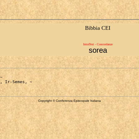
Bibbia CEI
IntraText - Concordanze
sorea
~

Copyright © Conferenza Episcopale Italiana