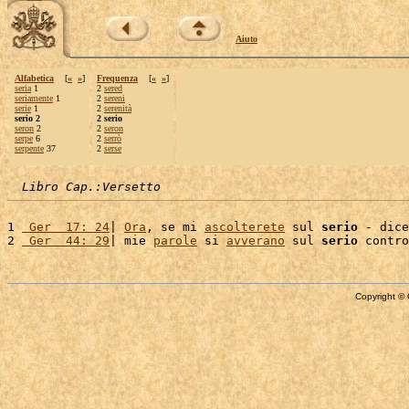
Aiuto
Alfabetica
[
«
»
]
Frequenza
[
«
»
]
seria
1
2
sered
seriamente
1
2
sereni
serie
1
2
serenità
serio 2
2 serio
seron
2
2
seron
serpe
6
2
serrò
serpente
37
2
serse
Libro Cap.:Versetto
1 
 Ger  17: 24
| 
Ora
, se mi 
ascolterete
 sul 
serio
 - dice
2 
 Ger  44: 29
| mie 
parole
 si 
avverano
 sul 
serio
Copyright © 