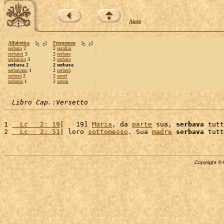
Aiuto
Alfabetica
[
«
»
]
Frequenza
[
«
»
]
serbato
2
2
serafini
serbatoi
3
2
serbare
serbatoio
3
2
serbato
serbava 2
2 serbava
serbavano
1
2
serberà
serberà
2
2
sered
serberai
1
2
sereni
Libro Cap.:Versetto
1 
  Lc   2: 19
|   19] 
Maria
, da 
parte
 sua, 
serbava
 tutt
2 
  Lc   2: 51
| loro 
sottomesso
. Sua 
madre
serbava
 tutt
Copyright © 