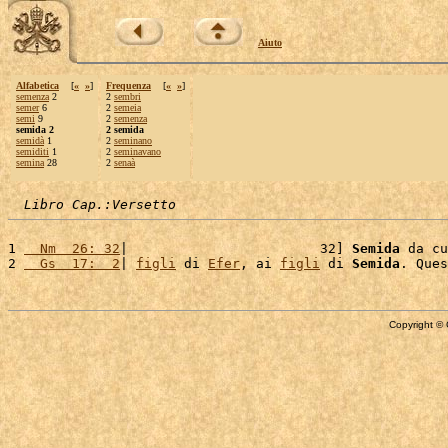
Aiuto
Alfabetica
[
«
»
]
Frequenza
[
«
»
]
semenza
2
2
sembri
semer
6
2
semeia
semi
9
2
semenza
semida 2
2 semida
semidà
1
2
seminano
semiditi
1
2
seminavano
semina
28
2
senaà
Libro Cap.:Versetto
1 
  Nm  26: 32
|                        32] 
Semida
 da cu
2 
  Gs  17:  2
| 
figli
 di 
Efer
, ai 
figli
 di 
Semida
. Ques
Copyright © 